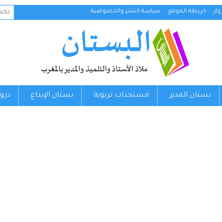
البح
ار
خريطة الموقع
سياسة النشر والخصوصية
عن:
بستان المدير
مستجدات تربوية
بستان الإبداع
درو