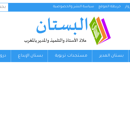
البح
ار
خريطة الموقع
سياسة النشر والخصوصية
عن:
بستان المدير
مستجدات تربوية
بستان الإبداع
درو