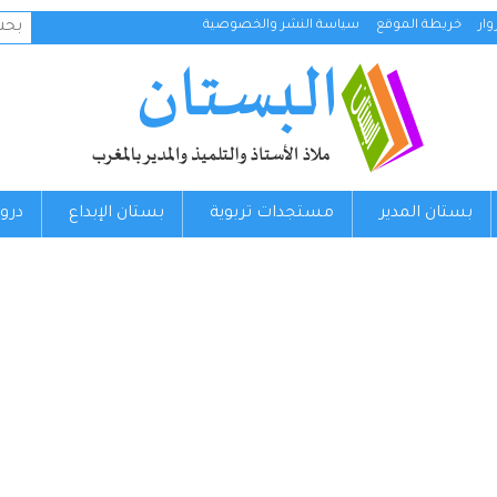
البح
ار
خريطة الموقع
سياسة النشر والخصوصية
عن:
بستان المدير
مستجدات تربوية
بستان الإبداع
درو