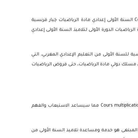
نقدم إليكم زوار «موقع البستان» نماذج مختلفة درس Cours multiplication et la division des nombres relatifs 1APIC Math السنة الأولى إعدادي مادة الرياضيات خِيار فرنسية
ميع نماذج متعدد لدرس multiplication et la division des nombres relatifs Math 1APIC في مادة الرياضيات الدورة الأولى لتلاميذ السنة الأولى إعدادي
دروس مادة الرياضيات خِيار فرنسية للسنة الأولى من التعليم الإعدادي المغربي، التي
دي مسلك دولي مادة الرياضيات، حتى فروض الرياضيات
ونهدف بواسطة هذا الموضوع، إعطاء نماذج متعددة لنفس الدرس وهو Cours multiplication et la division des nombres relatifs 1APIC Math مما سيساعد الاستيعاب والفهم
 المبتغى هو خدمة ومساعدة تلاميذ السنة الأولى من