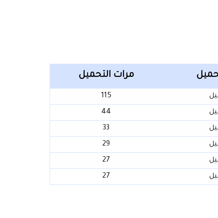
حميل
مرات التحميل
يل
115
يل
44
يل
33
يل
29
يل
27
يل
27