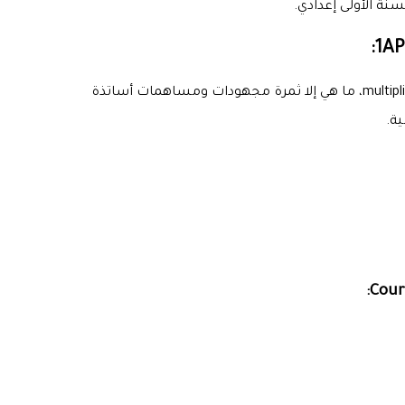
نة الأولى إعدادي.
وجدير بالذكر أن الملفات المنشورة بـ «موقع البستان»، ومن بينها مِلَفّ multiplication et la division des nombres relatifs 1APIC Math، ما هي إلا ثمرة مجهودات ومساهمات أساتذة
ة.