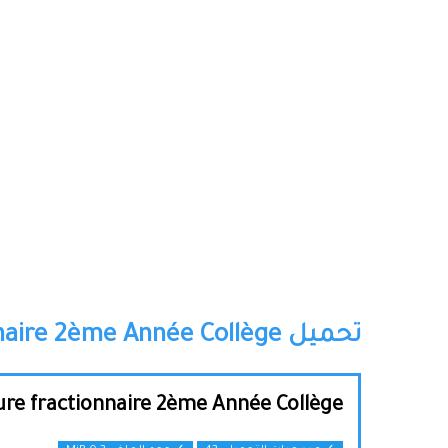
تحميل cours sur les nombres en écriture fractionnaire 2ème Année Collège:
ure fractionnaire 2ème Année Collège