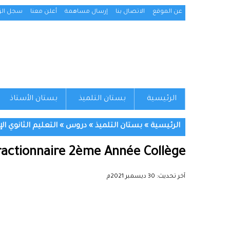
عن الموقع
الاتصال بنا
إرسال مساهمة
أعلن معنا
سجل الزو
الرئيسية
بستان التلميذ
بستان الأستاذ
الرئيسية
»
بستان التلميذ
»
دروس
»
التعليم الثانوي ال
fractionnaire 2ème Année Collège
آخر تحديث:
30 ديسمبر 2021م