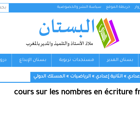
البح
ار
خريطة الموقع
سياسة النشر والخصوصية
عن:
بستان المدير
مستجدات تربوية
بستان الإبداع
درو
إعدادي
»
الثانية إعدادي
»
الرياضيات
»
المسلك الدولي
cours sur les nombres en écriture 