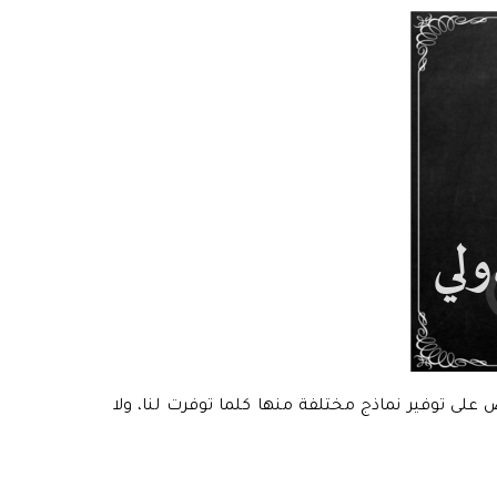
بستان متاحة للتحميل مجانا من الجدول أسفله، على شكل ملفات pdf، وسوف نحرص على توفير نماذج مختلفة منها كلما توفرت لنا، ولا