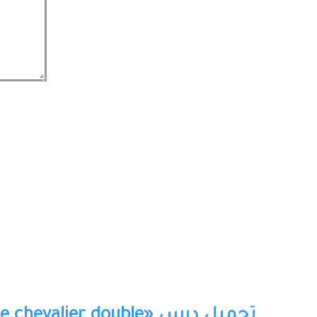
تحميل درس «Résumé de la nouvelle «Le chevalier double - اللغة الفرنسية - جذع مشترك: