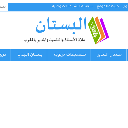
البح
ار
خريطة الموقع
سياسة النشر والخصوصية
عن:
بستان المدير
مستجدات تربوية
بستان الإبداع
درو