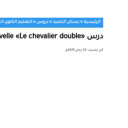
الرئيسية
»
بستان التلميذ
»
دروس
»
التعليم الثانوي ال
درس «Résumé de la nouvelle «Le chevalier double – اللغة الفرنسية – جذع مشترك
آخر تحديث:
23 يناير 2015م