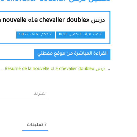
درس «Résumé de la nouvelle «Le chevalier double - اللغة الفرنسية - جذع مشترك
✓ عدد مرات التحميل: 1620
✓ حجم الملف:
72 KiB
القراءة المباشرة من موقع مفظتي
درس «Résumé de la nouvelle «Le chevalier double – اللغة الفرنسية – جذع مشترك
اشتراك
2
تعليقات