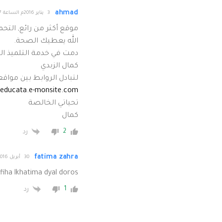
ahmad
3 يناير 2016م الساعة 13:57
موقع أكثر من رائع, التح
الله يعطيك الصحة.
دمت في خدمة التلميذ ال
كمال الزبدي
لتبادل الروابط بين موا
seducata.e-monsite.com
تحياتي الخالصة
كمال
2
رد
fatima zahra
30 أبريل 2016م الساعة 19:45
 fiha lkhatima dyal doros
1
رد