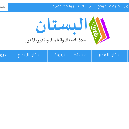
البح
ار
خريطة الموقع
سياسة النشر والخصوصية
عن:
بستان المدير
مستجدات تربوية
بستان الإبداع
درو