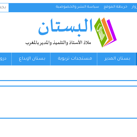
البح
ار
خريطة الموقع
سياسة النشر والخصوصية
عن:
بستان المدير
مستجدات تربوية
بستان الإبداع
درو