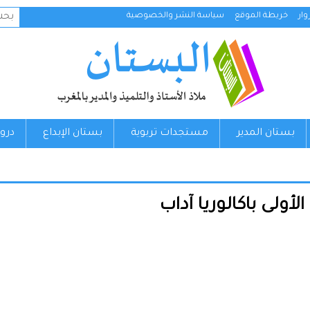
البح
ار
خريطة الموقع
سياسة النشر والخصوصية
عن:
بستان المدير
مستجدات تربوية
بستان الإبداع
درو
ولى باكالوريا آداب