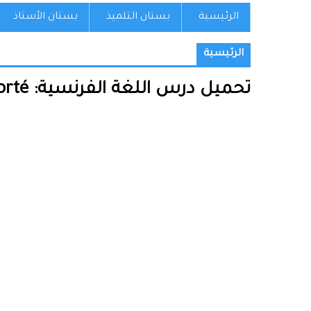
الرئيسية
بستان التلميذ
بستان الأستاذ
الرئيسية
تحميل درس اللغة الفرنسية: Le discours rapporté – االثانية إعدادي