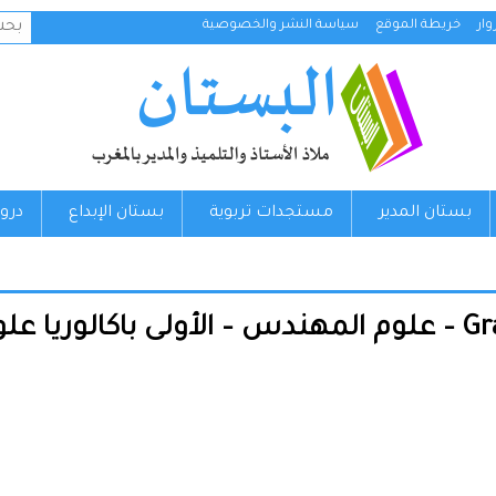
البح
ار
خريطة الموقع
سياسة النشر والخصوصية
عن:
بستان المدير
مستجدات تربوية
بستان الإبداع
درو