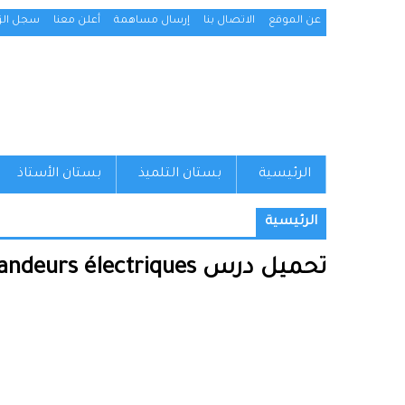
عن الموقع
الاتصال بنا
إرسال مساهمة
أعلن معنا
سجل الزو
الرئيسية
بستان التلميذ
بستان الأستاذ
الرئيسية
تحميل درس Grandeurs électriques – علوم المهندس – الأولى باكالوريا علوم وتكنولوجيات كهربائية