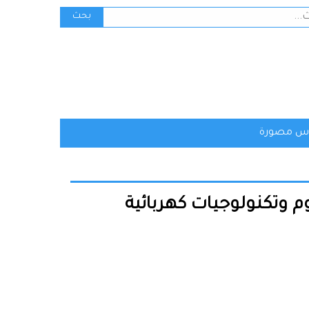
ث
بحث
س مصورة