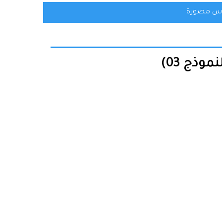
س مصورة
وذج 03)