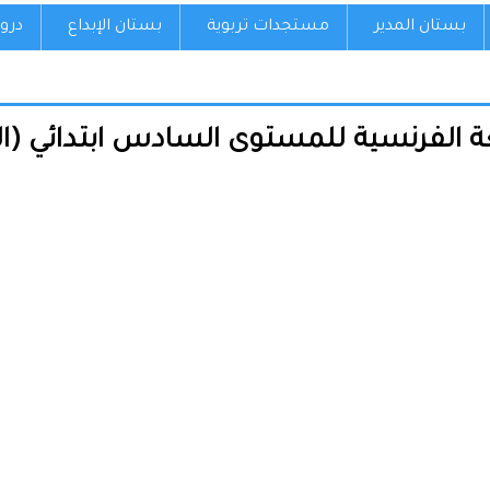
بستان المدير
مستجدات تربوية
بستان الإبداع
درو
 الفرنسية للمستوى السادس ابتدائي (النم