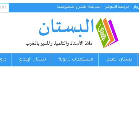
البح
ار
خريطة الموقع
سياسة النشر والخصوصية
عن:
بستان المدير
مستجدات تربوية
بستان الإبداع
درو