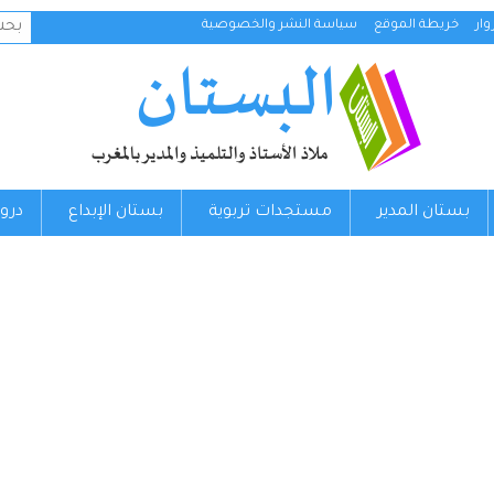
البح
ار
خريطة الموقع
سياسة النشر والخصوصية
عن:
بستان المدير
مستجدات تربوية
بستان الإبداع
درو