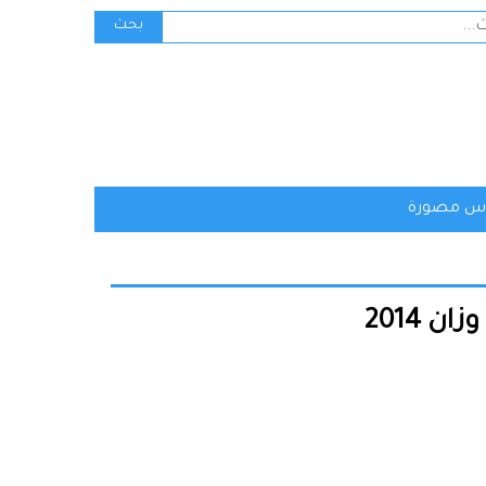
ث
بحث
س مصورة
 2014