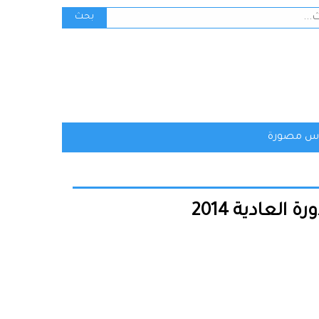
ث
بحث
س مصورة
العادية 2014