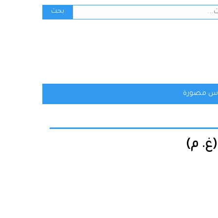
ث
بحث
س مصورة