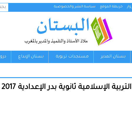
البح
ار
خريطة الموقع
سياسة النشر والخصوصية
عن:
بستان المدير
مستجدات تربوية
بستان الإبداع
درو
لإسلامية ثانوية بدر الإعدادية 2017 (غ. م)