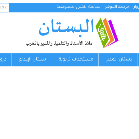
البح
ار
خريطة الموقع
سياسة النشر والخصوصية
عن:
بستان المدير
مستجدات تربوية
بستان الإبداع
درو