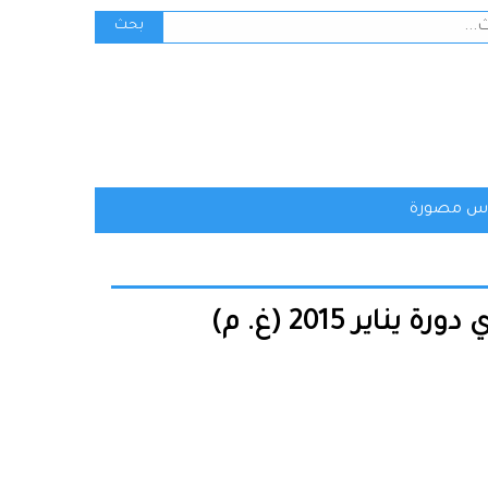
ث
بحث
س مصورة
ر 2015 (غ. م)