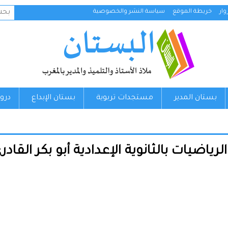
البح
ار
خريطة الموقع
سياسة النشر والخصوصية
عن:
بستان المدير
مستجدات تربوية
بستان الإبداع
درو
ت بالثانوية الإعدادية أبو بكر القادري دورة يناي