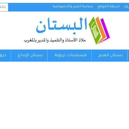
البح
ار
خريطة الموقع
سياسة النشر والخصوصية
عن:
بستان المدير
مستجدات تربوية
بستان الإبداع
درو