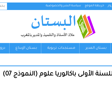
البح
ار
خريطة الموقع
سياسة النشر والخصوصية
عن:
بستان المدير
مستجدات تربوية
بستان الإبداع
درو
الأولى باكالوريا علوم (النموذج 07)