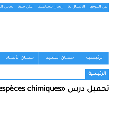
عن الموقع
الاتصال بنا
إرسال مساهمة
أعلن معنا
سجل الزو
الرئيسية
بستان التلميذ
بستان الأستاذ
الرئيسية
تحميل درس «Les espèces chimiques» للجذع المشترك علوم (النموذج 05)