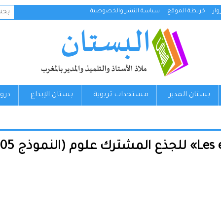
البح
ار
خريطة الموقع
سياسة النشر والخصوصية
عن:
بستان المدير
مستجدات تربوية
بستان الإبداع
درو