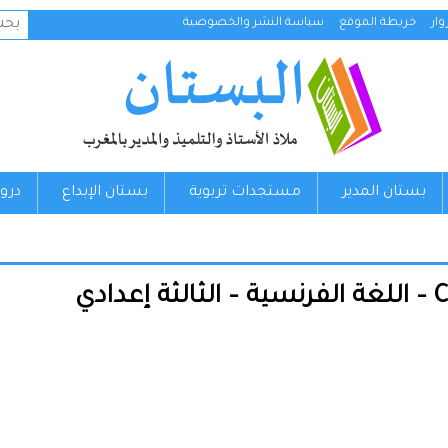
البح
ار
خريطة الموقع
سياسة النشر والخصوصية
عن:
بستان المدير
مستجدات تربوية
بستان الإبداع
درو