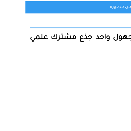
س مصورة
بمجهول واحد جذع مشترك علمي