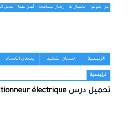
عن الموقع
الاتصال بنا
إرسال مساهمة
أعلن معنا
سجل الزو
الرئيسية
بستان التلميذ
بستان الأستاذ
الرئيسية
تحميل درس Actionneur électrique – علوم المهندس – الأولى باكالوريا علوم وتكنولوجيات كهربائية