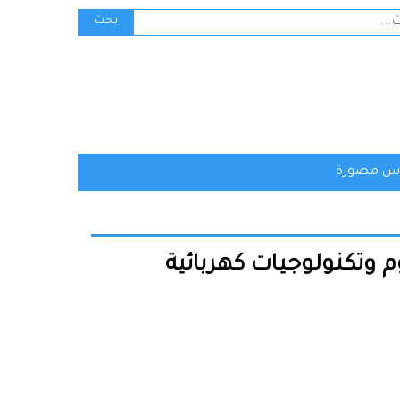
ث
بحث
س مصورة