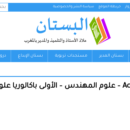
البح
ار
خريطة الموقع
سياسة النشر والخصوصية
عن:
بستان المدير
مستجدات تربوية
بستان الإبداع
درو