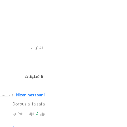
اشتراك
6
تعليقات
Nizar hassouni
2 ديسمبر 2014م الساعة 11:46
Dorous al falsafa
2
رد