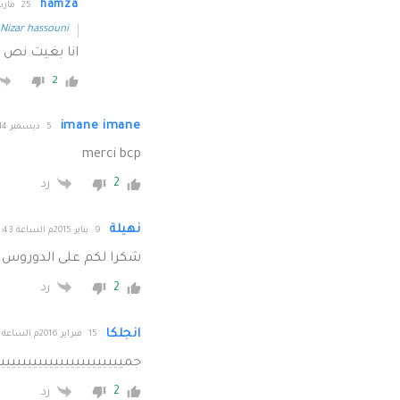
hamza
25 مارس 2016م الساعة 12:44
Nizar hassouni
انا بغيت نص 
2
imane imane
5 ديسمبر 2014م الساعة 17:48
merci bcp
2
رد
نهيلة
9 يناير 2015م الساعة 15:43
شكرا لكم على الدوروس 
2
رد
انجلكا
15 فبراير 2016م الساعة 19:16
جمييييييييييييييييييييييي
2
رد