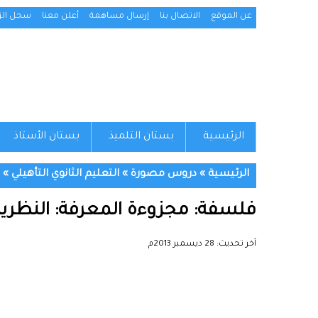
عن الموقع
الاتصال بنا
إرسال مساهمة
أعلن معنا
سجل الزو
الرئيسية
بستان التلميذ
بستان الأستاذ
الرئيسية
»
دروس مصورة
»
التعليم الثانوي التأهيلي
»
فلسفة: مجزوءة المعرفة: النظري
آخر تحديث:
28 ديسمبر 2013م