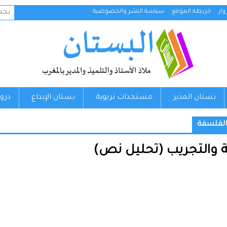
البح
ار
خريطة الموقع
سياسة النشر والخصوصية
عن:
بستان المدير
مستجدات تربوية
بستان الإبداع
درو
الفلسفة
ة والتجريب (تحليل نص)