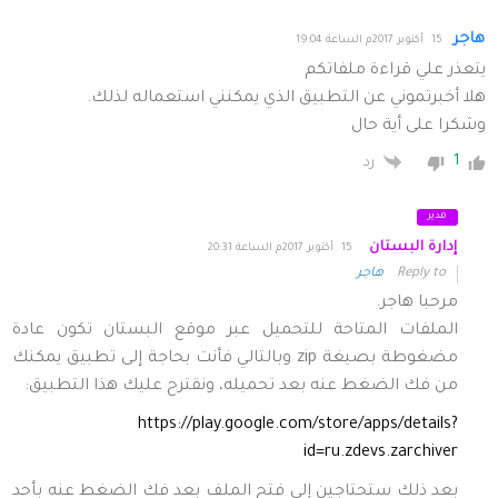
هاجر
15 أكتوبر 2017م الساعة 19:04
يتعذر علي قراءة ملفاتكم
هلا أخبرتموني عن التطبيق الذي يمكنني استعماله لذلك.
وشكرا على أية حال
1
رد
مدير
إدارة البستان
15 أكتوبر 2017م الساعة 20:31
Reply to
هاجر
مرحبا هاجر.
الملفات المتاحة للتحميل عبر موقع البستان تكون عادة
مضغوطة بصيغة zip وبالتالي فأنت بحاجة إلى تطبيق يمكنك
من فك الضغط عنه بعد تحميله، ونقترح عليك هذا التطبيق:
https://play.google.com/store/apps/details?
id=ru.zdevs.zarchiver
بعد ذلك ستحتاجين إلى فتح الملف بعد فك الضغط عنه بأحد