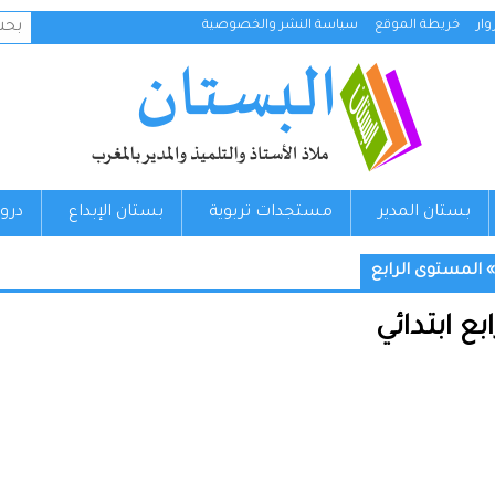
البح
ار
خريطة الموقع
سياسة النشر والخصوصية
عن:
بستان المدير
مستجدات تربوية
بستان الإبداع
درو
المستوى الرابع
 ابتدائي