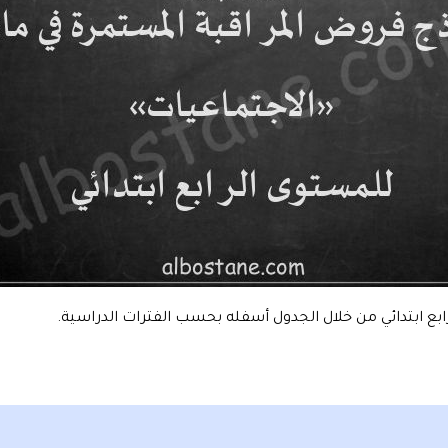
ع ابتدائي من خلال الجدول أسفله بحسب الفترات الدراسية.