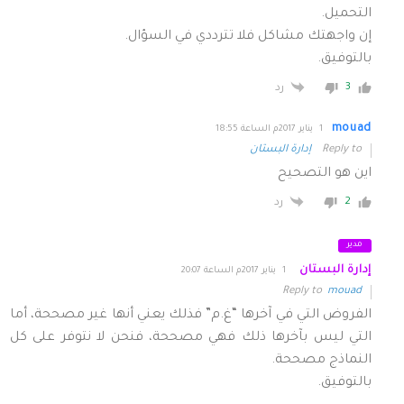
التحميل.
إن واجهتك مشاكل فلا تترددي في السؤال.
بالتوفيق.
3
رد
mouad
1 يناير 2017م الساعة 18:55
Reply to
إدارة البستان
اين هو التصحيح
2
رد
مدير
إدارة البستان
1 يناير 2017م الساعة 20:07
Reply to
mouad
الفروض التي في آخرها “غ.م” فذلك يعني أنها غير مصححة، أما
التي ليس بآخرها ذلك فهي مصححة، فنحن لا نتوفر على كل
النماذج مصححة.
بالتوفيق.