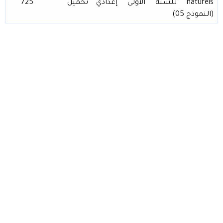
naturels للسنة الأولى إعدادي
تحميل
725
(النموذج 05)