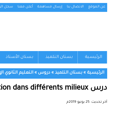
عن الموقع
الاتصال بنا
إرسال مساهمة
أعلن معنا
سجل الزو
الرئيسية
بستان التلميذ
بستان الأستاذ
الرئيسية
»
بستان التلميذ
»
دروس
»
التعليم الثانوي ال
درس La respiration dans différents milieux للسنة الأولى إعدادي
آخر تحديث:
25 يونيو 2019م