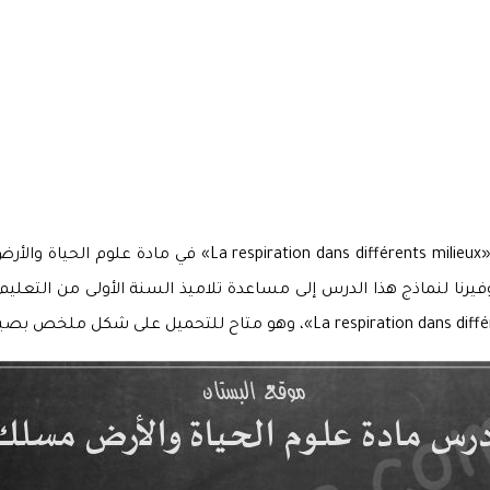
نقدم إليكم زوار «موقع البستان» نماذج مختلفة لدرس « milieux
يرنا لنماذج هذا الدرس إلى مساعدة تلاميذ السنة الأولى من التعليم 