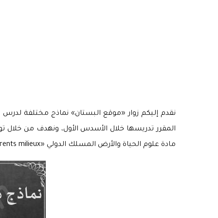
المقرر تدريسها خلال الأسدس الأول، ونهدف من خلال توف
مادة علوم الحياة والأرض المسلك الدولي «La respiration dans différents milieux»، وهو متاح للتحميل على شكل ملخص بصيغة pdf.