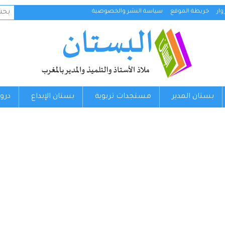
البح
ار
خريطة الموقع
سياسة النشر والخصوصية
عن:
بستان المدير
مستجدات تربوية
بستان الإبداع
درو