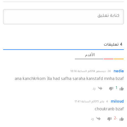
4
تعليقات
الأقدم
nadia
24 ديسمبر 2014م الساعة 18:14
ana kanchkrkom 3la had safha saraha kanstafd mnha bzaf
1
رد
miloud
4 يناير 2015م الساعة 17:41
choukranb bzaf
-2
رد