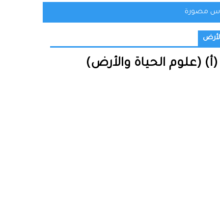
س مصورة
الأرض
(أ) (علوم الحياة والأرض)