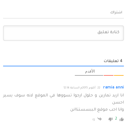
اشتراك
4
تعليقات
الأقدم
ramia anni
22 أكتوبر 2015م الساعة 12:14
انا اريد تمارين و حلول ارجوا تسووها في الموقع لانه سوف يسير
احسن
وانا احب موقع الببسستتاانن
2
رد