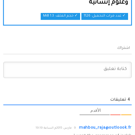
وعلوم إنسانية
✓ عدد مرات التحميل: 1126
✓ حجم الملف:
1.3 MiB
اشتراك
4
تعليقات
الأقدم
mahbou_raja@outloook.fr
9 مارس 2015م الساعة 19:19