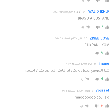
7
رد
WALID IKHLF
24 أبريل 2013م الساعة 21:27
BRAVO A BOSTANE
7
رد
ZINEB LOVE
26 يناير 2014م الساعة 20:46
CHKRAN LKOM
6
imane
27 يناير 2014م الساعة 14:57
هدا الموقع جميل و لكن ادا كانت اكبر قد تكون احسن
6
رد
youssef
2 فبراير 2014م الساعة 17:18
maoooooooido3 jaid
-2
رد