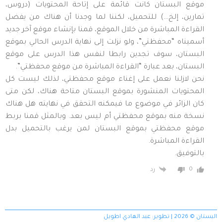
موقع البستان كانت قائمة على إتاحة المحتويات (دروس،
تمارين، إلخ…) للتحميل، لكننا لما وجدنا أن هناك من يفضل
القراءة المباشرة من خلال الموقع، قمنا بإنشاء موقع آخر جديد
أسميناه “محفظتي”، ولو نزلت إلى نهاية الدرس الحالي بموقع
البستان، سوف تجدين رابطا لنفس هذا الدرس على موقع
البستان، بعد عبارة “القراءة المباشرة من موقع محفظتي”.
نحن لازلنا نعمل على إغناء موقع محفظتي، لذلك ليست كل
المحتويات المنشورة بموقع البستان متاحة هناك، لكن متى
كان الزائر في موضوع ما فيمكنه التحقق في نهايته هل هناك
نسخة منه بموقع محفظتي أم ليس بعد. وبالمثل قمنا بربط
موقع محفظتي بموقع البستان لمن يرغب بالتحميل بدل
القراءة المباشرة.
بالتوفيق.
0
رد
البستان © 2026 | تطوير:
عبد الهادي اطويل