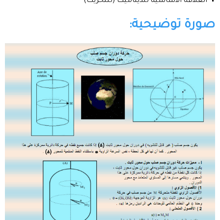
العلاقة الأساسية للديناميك (للتحريك)
صورة توضيحية: