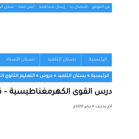
عن الموقع
الاتصال بنا
إرسال مساهمة
أعلن معنا
سجل الزو
الرئيسية
بستان التلميذ
بستان الأستاذ
الرئيسية
»
بستان التلميذ
»
دروس
»
التعليم الثانوي ال
درس القوى الكهرمغناطيسية – قانو
آخر تحديث:
3 يناير 2017م