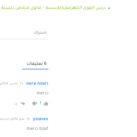
درس القوى الكهرمغناطيسية – قانون لابلاص للسنة الأ
اشتراك
6
تعليقات
nora nouri
23 مارس 2014م الساعة 18:34
merci
1
رد
younes
16 مايو 2014م الساعة 20:28
merci bzaf