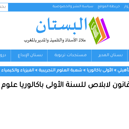
البح
ار
خريطة الموقع
سياسة النشر والخصوصية
عن:
بستان المدير
مستجدات تربوية
بستان الإبداع
درو
تأهيلي
»
الأولى باكالوريا
»
شعبة العلوم التجريبية
»
الفيزياء والكيمياء
ن لابلاص للسنة الأولى باكالوريا علوم