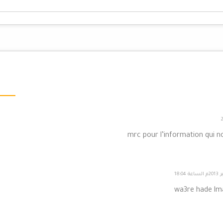
mrc pour l’information qui n
wa3re hade lm