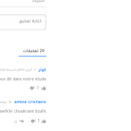
اشتراك
20
تعليقات
كوتر
3 أبريل 2013م الساعة 20:24
ous dit dans notre étude
0
amine cristiano
14 نوفمبر 2013م الساعة 18:04
aw9i3e choukrane bzafe
1
رد