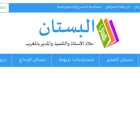
البح
ار
خريطة الموقع
سياسة النشر والخصوصية
عن:
بستان المدير
مستجدات تربوية
بستان الإبداع
درو