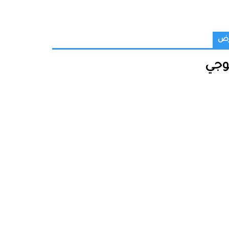
أرض
وجي