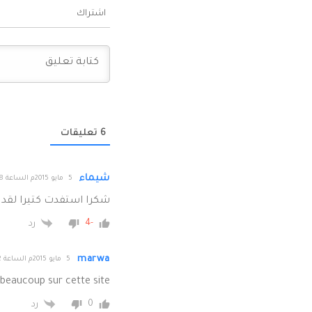
اشتراك
6
تعليقات
شيماء
5 مايو 2015م الساعة 20:48
شكرا استفدت كتيرا لقد 
-4
رد
marwa
5 مايو 2015م الساعة 22:02
beaucoup sur cette site
0
رد