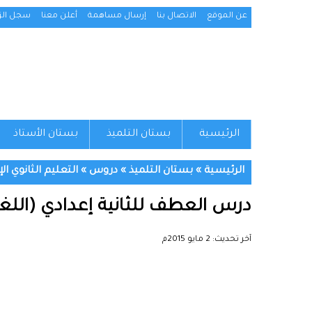
عن الموقع
الاتصال بنا
إرسال مساهمة
أعلن معنا
سجل الزو
الرئيسية
بستان التلميذ
بستان الأستاذ
الرئيسية
»
بستان التلميذ
»
دروس
»
التعليم الثانوي ال
درس العطف للثانية إعدادي (اللغة
آخر تحديث:
2 مايو 2015م