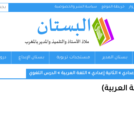
البح
ار
خريطة الموقع
سياسة النشر والخصوصية
عن:
بستان المدير
مستجدات تربوية
بستان الإبداع
درو
إعدادي
»
الثانية إعدادي
»
اللغة العربية
»
الدرس اللغوي
 العربية)