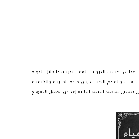
 إعدادي بحسب الدروس المقرر تدريسها خلال الدورة
ستيعاب والفهم الجيد لدرس مادة الفيزياء والكيمياء
اذج متاحة للتحميل على شكل ملخصات بصيغة (pdf) وعروض بصيغة بوربوينت (ppt)، وذلك حتى يتسنى لتلاميذ السنة الثانية إعدادي تحميل النموذج