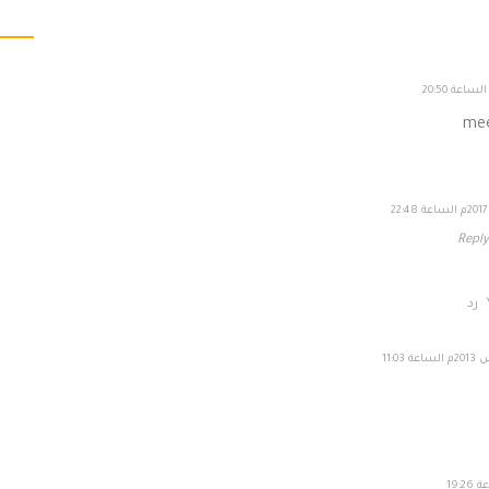
mee
Repl
رد