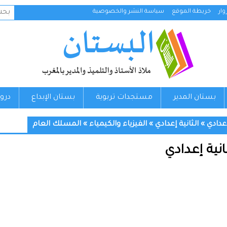
البح
ار
خريطة الموقع
سياسة النشر والخصوصية
عن:
بستان المدير
مستجدات تربوية
بستان الإبداع
درو
إعدادي
»
الثانية إعدادي
»
الفيزياء والكيمياء
»
المسلك العام
نية إعدادي