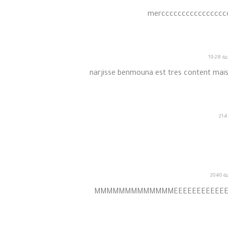
mercccccccccccccccccccciii
narjisse benmouna est tres content mais
MMMMMMMMMMMMMEEEEEEEEEEEEERRRR