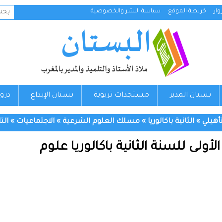
البح
ار
خريطة الموقع
سياسة النشر والخصوصية
عن:
بستان المدير
مستجدات تربوية
بستان الإبداع
درو
تأهيلي
»
الثانية باكالوريا
»
مسلك العلوم الشرعية
»
الاجتماعيات
»
الت
أولى للسنة الثانية باكالوريا علوم