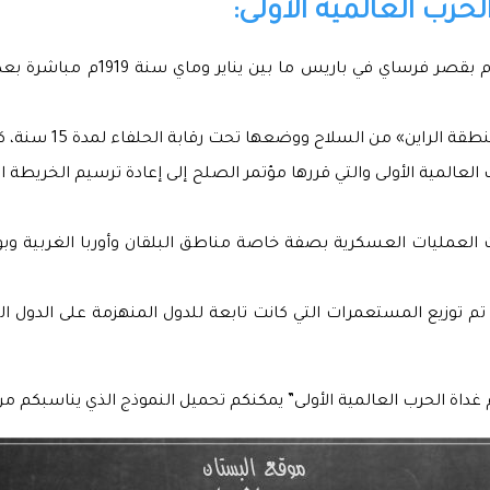
رب العالمية الأولى:
عها تحت رقابة الحلفاء لمدة 15 سنة، كما قامت بمنع تطوير الجهاز العسكري لألمانيا …
رب العالمية الأولى والتي قررها مؤتمر الصلح إلى إعادة ترسيم الخريطة
مست العمليات العسكرية بصفة خاصة مناطق البلقان وأوربا الغربية 
 تم توزيع المستعمرات التي كانت تابعة للدول المنهزمة على الدول ا
 غداة الحرب العالمية الأولى” يمكنكم تحميل النموذج الذي يناسبكم م