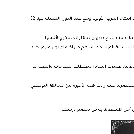
مؤتمر السلام ومعاهدات الصلح: انعقد مؤتمر السلام بقصر فرساي في باريس ما بين يناير وماي سنة 1919م مباشرة بعد انتهاء الحرب الأولى، وبلغ عدد الدول الممثلة فيه 32
 السياسية لأوربا، مما ساهم في اختفاء دول وبروز أخرى
وبولونيا، فدمرت المباني وتعطلت مساحات واسعة من
لمنتصرة، حيث زادت هذه الأخيرة من مجالها التوسعي
ن أجل الاستعانة به في تحضير درسكم.