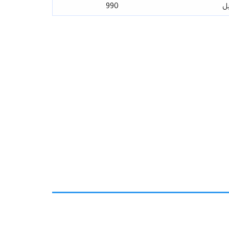
ل
990