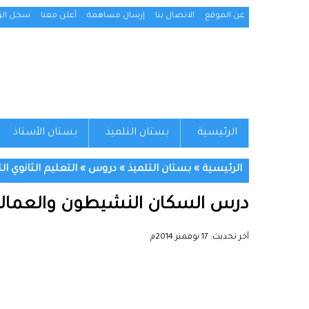
عن الموقع
الاتصال بنا
إرسال مساهمة
أعلن معنا
سجل الزو
الرئيسية
بستان التلميذ
بستان الأستاذ
الرئيسية
»
بستان التلميذ
»
دروس
»
التعليم الثانوي ال
درس السكان النشيطون والعمالة الأج
آخر تحديث:
17 نوفمبر 2014م