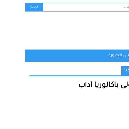
ث
بحث
س مصورة
يا
 باكالوريا آداب