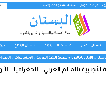
البح
ار
خريطة الموقع
سياسة النشر والخصوصية
عن:
بستان المدير
مستجدات تربوية
بستان الإبداع
درو
تأهيلي
»
الأولى باكالوريا
»
شعبة اللغة العربية
»
الاجتماعيات
»
الجغراف
نبية بالعالم العربي – الجغرافيا – الأولى