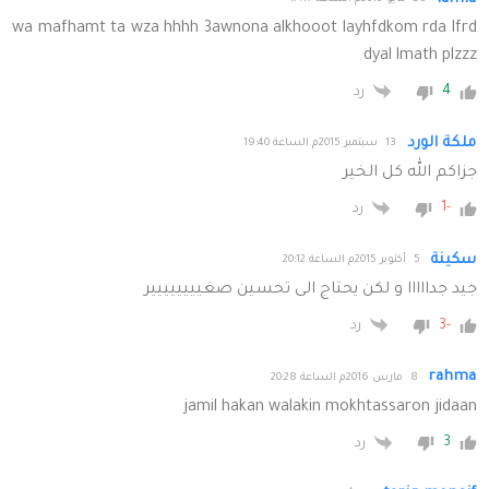
wa mafhamt ta wza hhhh 3awnona alkhooot layhfdkom rda lfrd
dyal lmath plzzz
4
رد
ملكة الورد
13 سبتمبر 2015م الساعة 19:40
جزاكم الله كل الخير
-1
رد
سكينة
5 أكتوبر 2015م الساعة 20:12
جيد جدااااا و لكن يحتاج الى تحسين صغيييييييير
-3
رد
rahma
8 مارس 2016م الساعة 20:28
jamil hakan walakin mokhtassaron jidaan
3
رد