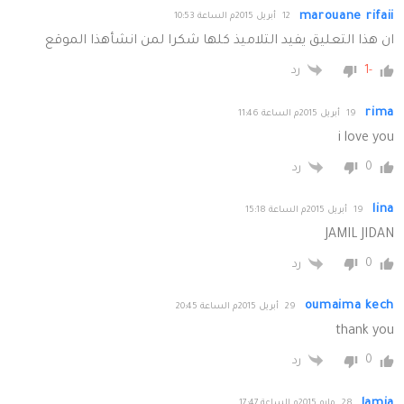
marouane rifaii
12 أبريل 2015م الساعة 10:53
ان هذا التعليق يفيد التلاميذ كلها شكرا لمن انشأهذا الموقع
-1
رد
rima
19 أبريل 2015م الساعة 11:46
i love you
0
رد
lina
19 أبريل 2015م الساعة 15:18
JAMIL JIDAN
0
رد
oumaima kech
29 أبريل 2015م الساعة 20:45
thank you
0
رد
lamia
28 مايو 2015م الساعة 17:47