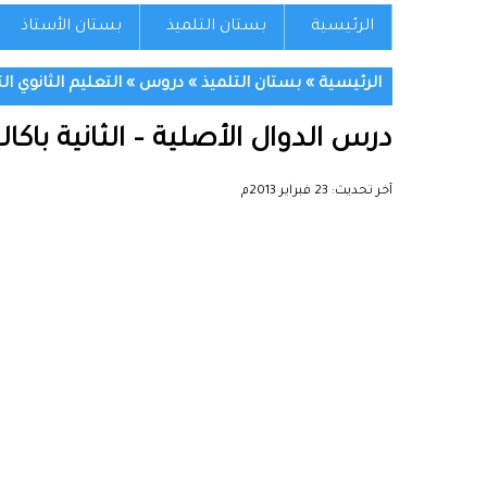
الرئيسية
بستان التلميذ
بستان الأستاذ
الرئيسية
»
بستان التلميذ
»
دروس
»
التعليم الثانوي ال
درس الدوال الأصلية – الثانية باكا
آخر تحديث:
23 فبراير 2013م