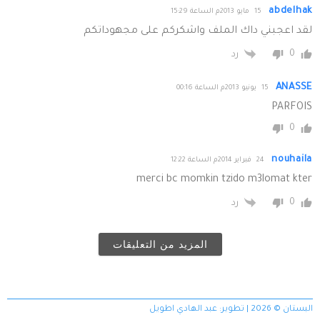
abdelhak
15 مايو 2013م الساعة 15:29
لقد اعجبني داك الملف واشكركم على مجهوداتكم
0
رد
ANASSE
15 يونيو 2013م الساعة 00:16
PARFOIS
0
nouhaila
24 فبراير 2014م الساعة 12:22
merci bc momkin tzido m3lomat kter
0
رد
المزيد من التعليقات
البستان © 2026 | تطوير:
عبد الهادي اطويل