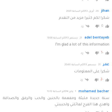
jihan
26 أبريل 2013م الساعة 20:01
شكرا لكم كثيرا مزيد من التقدم
0
رد
adel bentayeb
21 ديسمبر 2013م الساعة 10:00
I’m glad a lot of this information
-1
رد
عمر
31 ديسمبر 2013م الساعة 20:46
شكرا على المعلومات
-2
رد
mohamed bacher
1 يناير 2014م الساعة 13:12
سنة جديدة مليئة ومفعمة بالحنين والحب والرفق والصداقة
واهدي هذا الفرح لعائلتي ولحبيبتي