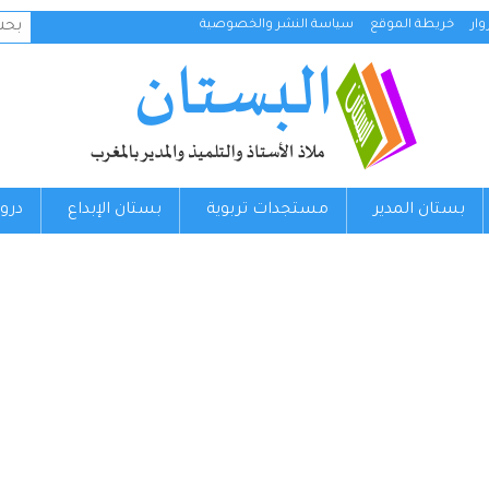
البح
ار
خريطة الموقع
سياسة النشر والخصوصية
عن:
بستان المدير
مستجدات تربوية
بستان الإبداع
درو